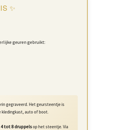
IS ✨
heerlijke geuren gebruikt:
erin gegraveerd. Het geursteentje is
 kledingkast, auto of boot.
4 tot 8 druppels
r
op het steentje. Via