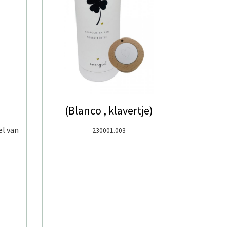
(Blanco , klavertje)
el van
230001.003