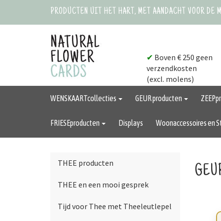
PRODUCTEN UIT HET HART, MET AANDACHT VOOR DE 
✔
Boven € 250 geen
verzendkosten
(excl. molens)
WENSKAARTcollecties
GEUR producten
ZEEPp
FRIESEproducten
Displays
Woonaccessoires en S
THEE producten
GEU
THEE en een mooi gesprek
Tijd voor Thee met Theeleutlepel