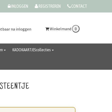
INLOGGEN
REGISTREREN
CONTACT
Winkelmand
htbaar na inloggen
en
KADOKAARTJEScollecties
RSTEENTJE