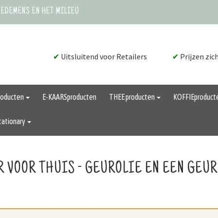
MEDEMENS EN HET MILIEU
✔
Uitsluitend voor Retailers
✔
Prijzen zic
roducten
E-KAARSproducten
THEE producten
KOFFIEproduct
tationary
R VOOR THUIS - GEUROLIE EN EEN GEU