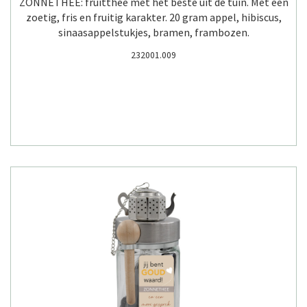
ZONNETHEE: fruitthee met het beste uit de tuin. Met een
zoetig, fris en fruitig karakter. 20 gram appel, hibiscus,
sinaasappelstukjes, bramen, frambozen.
232001.009