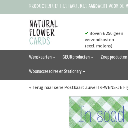
PRODUCTEN UIT HET HART, MET AANDACHT VOOR DE 
✔
Boven € 250 geen
verzendkosten
(excl. molens)
Wenskaarten
GEUR producten
Zeep producten
Woonaccessoires en Stationary
« Terug naar serie Postkaart Zuiver IK-WENS-JE Fr