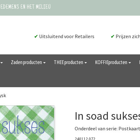
MEDEMENS EN HET MILIEU
✔
Uitsluitend voor Retailers
✔
Prijzen zic
Zaden producten
THEE producten
KOFFIEproducten
ysk
In soad sukses
Onderdeel van serie:
Postkaart
240112.072