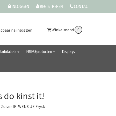
INLOGGEN
REGISTREREN
CONTACT
Winkelmand
htbaar na inloggen
Kadolabels
FRIESEproducten
Displays
 do kinst it!
 Zuiver IK-WENS-JE Frysk